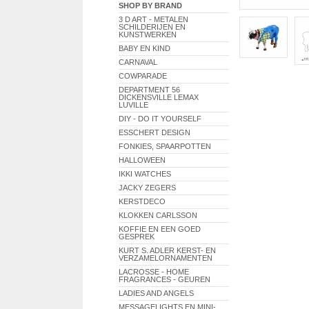
SHOP BY BRAND
3 D ART - METALEN
SCHILDERIJEN EN
KUNSTWERKEN
BABY EN KIND
CARNAVAL
COWPARADE
DEPARTMENT 56
DICKENSVILLE LEMAX
LUVILLE
DIY - DO IT YOURSELF
ESSCHERT DESIGN
FONKIES, SPAARPOTTEN
HALLOWEEN
IKKI WATCHES
JACKY ZEGERS
KERSTDECO
KLOKKEN CARLSSON
KOFFIE EN EEN GOED
GESPREK
KURT S. ADLER KERST- EN
VERZAMELORNAMENTEN
LACROSSE - HOME
FRAGRANCES - GEUREN
LADIES AND ANGELS
MESSAGELIGHTS EN MINI-