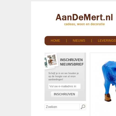
HOME
NIEUWS
LEVERING
INSCHRIJVEN
NIEUWSBRIEF
Schrijf je in en we houden je
op de hoogte van al onze
aanbiedingen!
INSCHRIJVEN