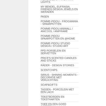
LIGHTS
MY BENDEL, EUFRASIA,
FRIENDS DESIGN JEWELS EN
SIERADEN
PASEN
POMME-PIDOU - FROGMANIA
- SPAARPOTTEN
POMME-PIDOU ANIWALL /
ANICOOL / ANIFRAME
POMME-PIDOU
SPAARPOTTEN EN @HOME
POMME-PIDOU STUDIO
DESIGN / STUDIO ART
PPD PORSELEIN EN
SERVETTEN
PRICE'S SCENTED CANDLES
AND STICKS
RÄDER - DESIGN STORIES
SCENTCHIPS
SIRIUS - SHINING MOMENTS -
DECORATIE MET
VERLICHTING
SOAP&GIFTS
TASSEN - PORCELEIN MET
EEN LACH
TEKSTBORDEN EN
TEKSTHARTEN
THEE EN EEN GOED