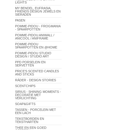
LIGHTS
MY BENDEL, EUFRASIA,
FRIENDS DESIGN JEWELS EN
SIERADEN
PASEN
POMME-PIDOU - FROGMANIA
- SPAARPOTTEN
POMME-PIDOU ANIWALL /
ANICOOL / ANIFRAME
POMME-PIDOU
SPAARPOTTEN EN @HOME
POMME-PIDOU STUDIO
DESIGN / STUDIO ART
PPD PORSELEIN EN
SERVETTEN
PRICE'S SCENTED CANDLES
AND STICKS
RÄDER - DESIGN STORIES
SCENTCHIPS
SIRIUS - SHINING MOMENTS -
DECORATIE MET
VERLICHTING
SOAP&GIFTS
TASSEN - PORCELEIN MET
EEN LACH
TEKSTBORDEN EN
TEKSTHARTEN
THEE EN EEN GOED