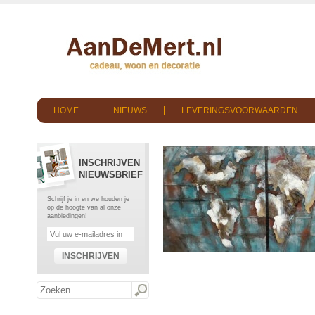
HOME
NIEUWS
LEVERINGSVOORWAARDEN
INSCHRIJVEN
NIEUWSBRIEF
Schrijf je in en we houden je
op de hoogte van al onze
aanbiedingen!
INSCHRIJVEN