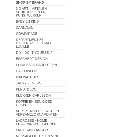
SHOP BY BRAND
3 D ART - METALEN
SCHILDERIJEN EN
KUNSTWERKEN
BABY EN KIND
CARNAVAL
COWPARADE
DEPARTMENT 56
DICKENSVILLE LEMAX
LUVILLE
DIY - DO IT YOURSELF
ESSCHERT DESIGN
FONKIES, SPAARPOTTEN
HALLOWEEN
IKKI WATCHES
JACKY ZEGERS
KERSTDECO
KLOKKEN CARLSSON
KOFFIE EN EEN GOED
GESPREK
KURT S. ADLER KERST- EN
VERZAMELORNAMENTEN
LACROSSE - HOME
FRAGRANCES - GEUREN
LADIES AND ANGELS
MESSAGELIGHTS EN MINI-