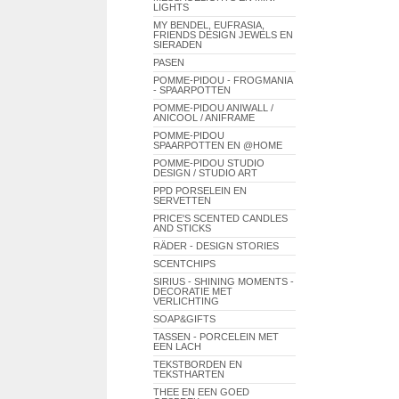
LIGHTS
MY BENDEL, EUFRASIA,
FRIENDS DESIGN JEWELS EN
SIERADEN
PASEN
POMME-PIDOU - FROGMANIA
- SPAARPOTTEN
POMME-PIDOU ANIWALL /
ANICOOL / ANIFRAME
POMME-PIDOU
SPAARPOTTEN EN @HOME
POMME-PIDOU STUDIO
DESIGN / STUDIO ART
PPD PORSELEIN EN
SERVETTEN
PRICE'S SCENTED CANDLES
AND STICKS
RÄDER - DESIGN STORIES
SCENTCHIPS
SIRIUS - SHINING MOMENTS -
DECORATIE MET
VERLICHTING
SOAP&GIFTS
TASSEN - PORCELEIN MET
EEN LACH
TEKSTBORDEN EN
TEKSTHARTEN
THEE EN EEN GOED