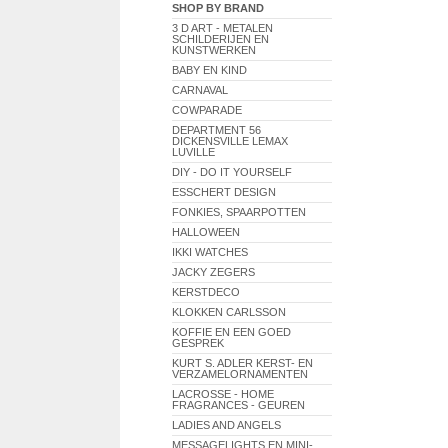
SHOP BY BRAND
3 D ART - METALEN
SCHILDERIJEN EN
KUNSTWERKEN
BABY EN KIND
CARNAVAL
COWPARADE
DEPARTMENT 56
DICKENSVILLE LEMAX
LUVILLE
DIY - DO IT YOURSELF
ESSCHERT DESIGN
FONKIES, SPAARPOTTEN
HALLOWEEN
IKKI WATCHES
JACKY ZEGERS
KERSTDECO
KLOKKEN CARLSSON
KOFFIE EN EEN GOED
GESPREK
KURT S. ADLER KERST- EN
VERZAMELORNAMENTEN
LACROSSE - HOME
FRAGRANCES - GEUREN
LADIES AND ANGELS
MESSAGELIGHTS EN MINI-