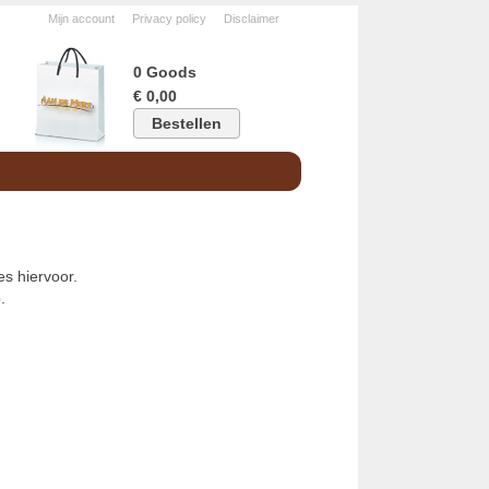
Mijn account
Privacy policy
Disclaimer
0 Goods
€ 0,00
Bestellen
s hiervoor.
.