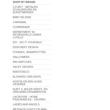
SHOP BY BRAND
3 D ART - METALEN
SCHILDERIJEN EN
KUNSTWERKEN
BABY EN KIND
CARNAVAL
COWPARADE
DEPARTMENT 56
DICKENSVILLE LEMAX
LUVILLE
DIY - DO IT YOURSELF
ESSCHERT DESIGN
FONKIES, SPAARPOTTEN
HALLOWEEN
IKKI WATCHES
JACKY ZEGERS
KERSTDECO
KLOKKEN CARLSSON
KOFFIE EN EEN GOED
GESPREK
KURT S. ADLER KERST- EN
VERZAMELORNAMENTEN
LACROSSE - HOME
FRAGRANCES - GEUREN
LADIES AND ANGELS
MESSAGELIGHTS EN MINI-