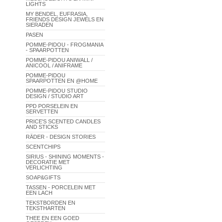
LIGHTS
MY BENDEL, EUFRASIA,
FRIENDS DESIGN JEWELS EN
SIERADEN
PASEN
POMME-PIDOU - FROGMANIA
- SPAARPOTTEN
POMME-PIDOU ANIWALL /
ANICOOL / ANIFRAME
POMME-PIDOU
SPAARPOTTEN EN @HOME
POMME-PIDOU STUDIO
DESIGN / STUDIO ART
PPD PORSELEIN EN
SERVETTEN
PRICE'S SCENTED CANDLES
AND STICKS
RÄDER - DESIGN STORIES
SCENTCHIPS
SIRIUS - SHINING MOMENTS -
DECORATIE MET
VERLICHTING
SOAP&GIFTS
TASSEN - PORCELEIN MET
EEN LACH
TEKSTBORDEN EN
TEKSTHARTEN
THEE EN EEN GOED