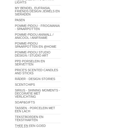
LIGHTS
MY BENDEL, EUFRASIA,
FRIENDS DESIGN JEWELS EN
SIERADEN
PASEN
POMME-PIDOU - FROGMANIA
- SPAARPOTTEN
POMME-PIDOU ANIWALL /
ANICOOL / ANIFRAME
POMME-PIDOU
SPAARPOTTEN EN @HOME
POMME-PIDOU STUDIO
DESIGN / STUDIO ART
PPD PORSELEIN EN
SERVETTEN
PRICE'S SCENTED CANDLES
AND STICKS
RÄDER - DESIGN STORIES
SCENTCHIPS
SIRIUS - SHINING MOMENTS -
DECORATIE MET
VERLICHTING
SOAP&GIFTS
TASSEN - PORCELEIN MET
EEN LACH
TEKSTBORDEN EN
TEKSTHARTEN
THEE EN EEN GOED