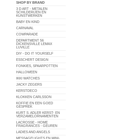
SHOP BY BRAND
3 D ART - METALEN
SCHILDERIJEN EN
KUNSTWERKEN
BABY EN KIND
CARNAVAL
COWPARADE
DEPARTMENT 56
DICKENSVILLE LEMAX
LUVILLE
DIY - DO IT YOURSELF
ESSCHERT DESIGN
FONKIES, SPAARPOTTEN
HALLOWEEN
IKKI WATCHES
JACKY ZEGERS
KERSTDECO
KLOKKEN CARLSSON
KOFFIE EN EEN GOED
GESPREK
KURT S. ADLER KERST- EN
VERZAMELORNAMENTEN
LACROSSE - HOME
FRAGRANCES - GEUREN
LADIES AND ANGELS
MESSAGELIGHTS EN MINI-