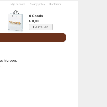
Mijn account
Privacy policy
Disclaimer
0 Goods
€ 0,00
Bestellen
s hiervoor.
.