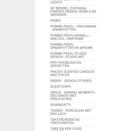
LIGHTS
MY BENDEL, EUFRASIA,
FRIENDS DESIGN JEWELS EN
SIERADEN
PASEN
POMME-PIDOU - FROGMANIA
- SPAARPOTTEN
POMME-PIDOU ANIWALL /
ANICOOL / ANIFRAME
POMME-PIDOU
SPAARPOTTEN EN @HOME
POMME-PIDOU STUDIO
DESIGN / STUDIO ART
PPD PORSELEIN EN
SERVETTEN
PRICE'S SCENTED CANDLES
AND STICKS
RÄDER - DESIGN STORIES
SCENTCHIPS
SIRIUS - SHINING MOMENTS -
DECORATIE MET
VERLICHTING
SOAP&GIFTS
TASSEN - PORCELEIN MET
EEN LACH
TEKSTBORDEN EN
TEKSTHARTEN
THEE EN EEN GOED