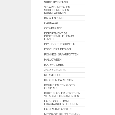
SHOP BY BRAND
3 D ART - METALEN
SCHILDERIJEN EN
KUNSTWERKEN
BABY EN KIND
CARNAVAL
COWPARADE
DEPARTMENT 56
DICKENSVILLE LEMAX
LUVILLE
DIY - DO IT YOURSELF
ESSCHERT DESIGN
FONKIES, SPAARPOTTEN
HALLOWEEN
IKKI WATCHES
JACKY ZEGERS
KERSTDECO
KLOKKEN CARLSSON
KOFFIE EN EEN GOED
GESPREK
KURT S. ADLER KERST- EN
VERZAMELORNAMENTEN
LACROSSE - HOME
FRAGRANCES - GEUREN
LADIES AND ANGELS
MESSAGELIGHTS EN MINI-