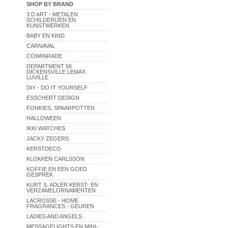
SHOP BY BRAND
3 D ART - METALEN
SCHILDERIJEN EN
KUNSTWERKEN
BABY EN KIND
CARNAVAL
COWPARADE
DEPARTMENT 56
DICKENSVILLE LEMAX
LUVILLE
DIY - DO IT YOURSELF
ESSCHERT DESIGN
FONKIES, SPAARPOTTEN
HALLOWEEN
IKKI WATCHES
JACKY ZEGERS
KERSTDECO
KLOKKEN CARLSSON
KOFFIE EN EEN GOED
GESPREK
KURT S. ADLER KERST- EN
VERZAMELORNAMENTEN
LACROSSE - HOME
FRAGRANCES - GEUREN
LADIES AND ANGELS
MESSAGELIGHTS EN MINI-