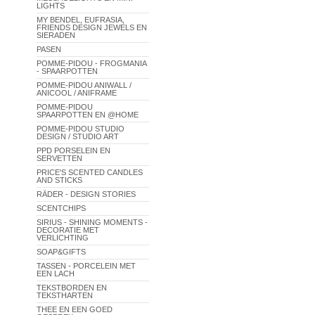
LIGHTS
MY BENDEL, EUFRASIA,
FRIENDS DESIGN JEWELS EN
SIERADEN
PASEN
POMME-PIDOU - FROGMANIA
- SPAARPOTTEN
POMME-PIDOU ANIWALL /
ANICOOL / ANIFRAME
POMME-PIDOU
SPAARPOTTEN EN @HOME
POMME-PIDOU STUDIO
DESIGN / STUDIO ART
PPD PORSELEIN EN
SERVETTEN
PRICE'S SCENTED CANDLES
AND STICKS
RÄDER - DESIGN STORIES
SCENTCHIPS
SIRIUS - SHINING MOMENTS -
DECORATIE MET
VERLICHTING
SOAP&GIFTS
TASSEN - PORCELEIN MET
EEN LACH
TEKSTBORDEN EN
TEKSTHARTEN
THEE EN EEN GOED