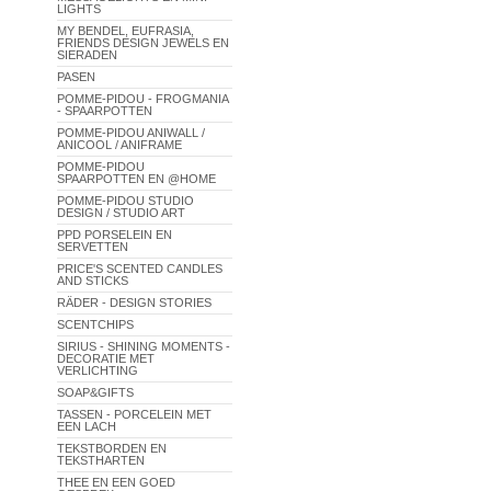
LIGHTS
MY BENDEL, EUFRASIA,
FRIENDS DESIGN JEWELS EN
SIERADEN
PASEN
POMME-PIDOU - FROGMANIA
- SPAARPOTTEN
POMME-PIDOU ANIWALL /
ANICOOL / ANIFRAME
POMME-PIDOU
SPAARPOTTEN EN @HOME
POMME-PIDOU STUDIO
DESIGN / STUDIO ART
PPD PORSELEIN EN
SERVETTEN
PRICE'S SCENTED CANDLES
AND STICKS
RÄDER - DESIGN STORIES
SCENTCHIPS
SIRIUS - SHINING MOMENTS -
DECORATIE MET
VERLICHTING
SOAP&GIFTS
TASSEN - PORCELEIN MET
EEN LACH
TEKSTBORDEN EN
TEKSTHARTEN
THEE EN EEN GOED