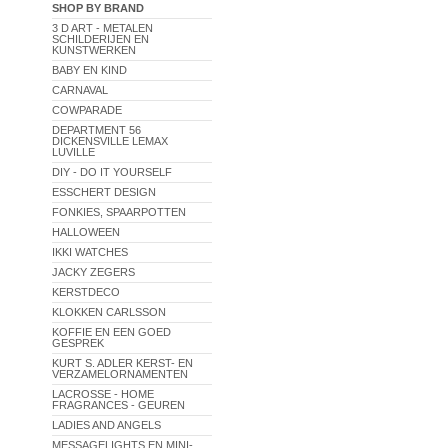
SHOP BY BRAND
3 D ART - METALEN
SCHILDERIJEN EN
KUNSTWERKEN
BABY EN KIND
CARNAVAL
COWPARADE
DEPARTMENT 56
DICKENSVILLE LEMAX
LUVILLE
DIY - DO IT YOURSELF
ESSCHERT DESIGN
FONKIES, SPAARPOTTEN
HALLOWEEN
IKKI WATCHES
JACKY ZEGERS
KERSTDECO
KLOKKEN CARLSSON
KOFFIE EN EEN GOED
GESPREK
KURT S. ADLER KERST- EN
VERZAMELORNAMENTEN
LACROSSE - HOME
FRAGRANCES - GEUREN
LADIES AND ANGELS
MESSAGELIGHTS EN MINI-