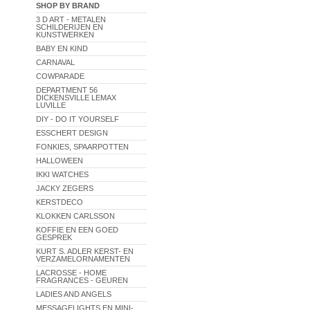
SHOP BY BRAND
3 D ART - METALEN
SCHILDERIJEN EN
KUNSTWERKEN
BABY EN KIND
CARNAVAL
COWPARADE
DEPARTMENT 56
DICKENSVILLE LEMAX
LUVILLE
DIY - DO IT YOURSELF
ESSCHERT DESIGN
FONKIES, SPAARPOTTEN
HALLOWEEN
IKKI WATCHES
JACKY ZEGERS
KERSTDECO
KLOKKEN CARLSSON
KOFFIE EN EEN GOED
GESPREK
KURT S. ADLER KERST- EN
VERZAMELORNAMENTEN
LACROSSE - HOME
FRAGRANCES - GEUREN
LADIES AND ANGELS
MESSAGELIGHTS EN MINI-