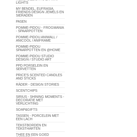
LIGHTS
MY BENDEL, EUFRASIA,
FRIENDS DESIGN JEWELS EN
SIERADEN
PASEN
POMME-PIDOU - FROGMANIA
- SPAARPOTTEN
POMME-PIDOU ANIWALL /
ANICOOL / ANIFRAME
POMME-PIDOU
SPAARPOTTEN EN @HOME
POMME-PIDOU STUDIO
DESIGN / STUDIO ART
PPD PORSELEIN EN
SERVETTEN
PRICE'S SCENTED CANDLES
AND STICKS
RÄDER - DESIGN STORIES
SCENTCHIPS
SIRIUS - SHINING MOMENTS -
DECORATIE MET
VERLICHTING
SOAP&GIFTS
TASSEN - PORCELEIN MET
EEN LACH
TEKSTBORDEN EN
TEKSTHARTEN
THEE EN EEN GOED