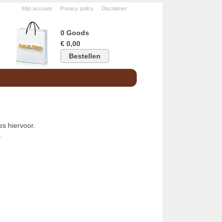
Mijn account
Privacy policy
Disclaimer
0 Goods
€ 0,00
Bestellen
s hiervoor.
.