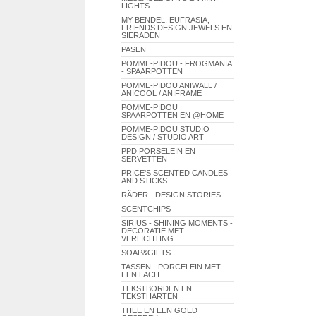
LIGHTS
MY BENDEL, EUFRASIA,
FRIENDS DESIGN JEWELS EN
SIERADEN
PASEN
POMME-PIDOU - FROGMANIA
- SPAARPOTTEN
POMME-PIDOU ANIWALL /
ANICOOL / ANIFRAME
POMME-PIDOU
SPAARPOTTEN EN @HOME
POMME-PIDOU STUDIO
DESIGN / STUDIO ART
PPD PORSELEIN EN
SERVETTEN
PRICE'S SCENTED CANDLES
AND STICKS
RÄDER - DESIGN STORIES
SCENTCHIPS
SIRIUS - SHINING MOMENTS -
DECORATIE MET
VERLICHTING
SOAP&GIFTS
TASSEN - PORCELEIN MET
EEN LACH
TEKSTBORDEN EN
TEKSTHARTEN
THEE EN EEN GOED