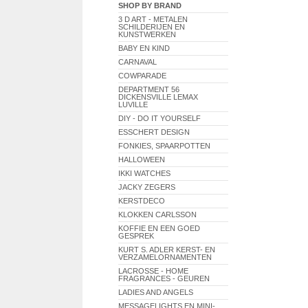
SHOP BY BRAND
3 D ART - METALEN
SCHILDERIJEN EN
KUNSTWERKEN
BABY EN KIND
CARNAVAL
COWPARADE
DEPARTMENT 56
DICKENSVILLE LEMAX
LUVILLE
DIY - DO IT YOURSELF
ESSCHERT DESIGN
FONKIES, SPAARPOTTEN
HALLOWEEN
IKKI WATCHES
JACKY ZEGERS
KERSTDECO
KLOKKEN CARLSSON
KOFFIE EN EEN GOED
GESPREK
KURT S. ADLER KERST- EN
VERZAMELORNAMENTEN
LACROSSE - HOME
FRAGRANCES - GEUREN
LADIES AND ANGELS
MESSAGELIGHTS EN MINI-