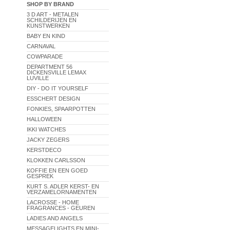
SHOP BY BRAND
3 D ART - METALEN
SCHILDERIJEN EN
KUNSTWERKEN
BABY EN KIND
CARNAVAL
COWPARADE
DEPARTMENT 56
DICKENSVILLE LEMAX
LUVILLE
DIY - DO IT YOURSELF
ESSCHERT DESIGN
FONKIES, SPAARPOTTEN
HALLOWEEN
IKKI WATCHES
JACKY ZEGERS
KERSTDECO
KLOKKEN CARLSSON
KOFFIE EN EEN GOED
GESPREK
KURT S. ADLER KERST- EN
VERZAMELORNAMENTEN
LACROSSE - HOME
FRAGRANCES - GEUREN
LADIES AND ANGELS
MESSAGELIGHTS EN MINI-