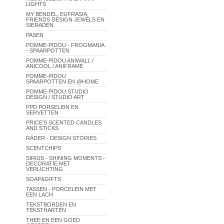
LIGHTS
MY BENDEL, EUFRASIA,
FRIENDS DESIGN JEWELS EN
SIERADEN
PASEN
POMME-PIDOU - FROGMANIA
- SPAARPOTTEN
POMME-PIDOU ANIWALL /
ANICOOL / ANIFRAME
POMME-PIDOU
SPAARPOTTEN EN @HOME
POMME-PIDOU STUDIO
DESIGN / STUDIO ART
PPD PORSELEIN EN
SERVETTEN
PRICE'S SCENTED CANDLES
AND STICKS
RÄDER - DESIGN STORIES
SCENTCHIPS
SIRIUS - SHINING MOMENTS -
DECORATIE MET
VERLICHTING
SOAP&GIFTS
TASSEN - PORCELEIN MET
EEN LACH
TEKSTBORDEN EN
TEKSTHARTEN
THEE EN EEN GOED