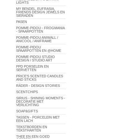
LIGHTS
MY BENDEL, EUFRASIA,
FRIENDS DESIGN JEWELS EN
SIERADEN
PASEN
POMME-PIDOU - FROGMANIA
- SPAARPOTTEN
POMME-PIDOU ANIWALL /
ANICOOL / ANIFRAME
POMME-PIDOU
SPAARPOTTEN EN @HOME
POMME-PIDOU STUDIO
DESIGN / STUDIO ART
PPD PORSELEIN EN
SERVETTEN
PRICE'S SCENTED CANDLES
AND STICKS
RÄDER - DESIGN STORIES
SCENTCHIPS
SIRIUS - SHINING MOMENTS -
DECORATIE MET
VERLICHTING
SOAP&GIFTS
TASSEN - PORCELEIN MET
EEN LACH
TEKSTBORDEN EN
TEKSTHARTEN
THEE EN EEN GOED