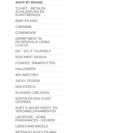
SHOP BY BRAND
3 D ART - METALEN
SCHILDERIJEN EN
KUNSTWERKEN
BABY EN KIND
CARNAVAL
COWPARADE
DEPARTMENT 56
DICKENSVILLE LEMAX
LUVILLE
DIY - DO IT YOURSELF
ESSCHERT DESIGN
FONKIES, SPAARPOTTEN
HALLOWEEN
IKKI WATCHES
JACKY ZEGERS
KERSTDECO
KLOKKEN CARLSSON
KOFFIE EN EEN GOED
GESPREK
KURT S. ADLER KERST- EN
VERZAMELORNAMENTEN
LACROSSE - HOME
FRAGRANCES - GEUREN
LADIES AND ANGELS
MESSAGELIGHTS EN MINI-