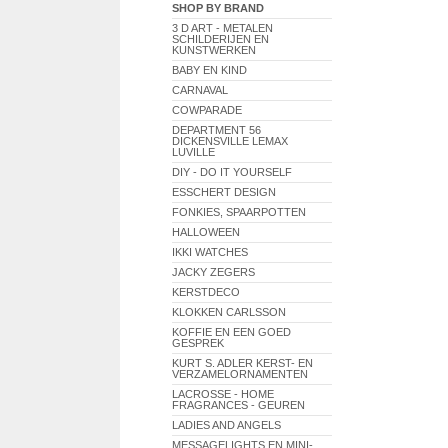
SHOP BY BRAND
3 D ART - METALEN
SCHILDERIJEN EN
KUNSTWERKEN
BABY EN KIND
CARNAVAL
COWPARADE
DEPARTMENT 56
DICKENSVILLE LEMAX
LUVILLE
DIY - DO IT YOURSELF
ESSCHERT DESIGN
FONKIES, SPAARPOTTEN
HALLOWEEN
IKKI WATCHES
JACKY ZEGERS
KERSTDECO
KLOKKEN CARLSSON
KOFFIE EN EEN GOED
GESPREK
KURT S. ADLER KERST- EN
VERZAMELORNAMENTEN
LACROSSE - HOME
FRAGRANCES - GEUREN
LADIES AND ANGELS
MESSAGELIGHTS EN MINI-