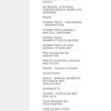
LIGHTS
MY BENDEL, EUFRASIA,
FRIENDS DESIGN JEWELS EN
SIERADEN
PASEN
POMME-PIDOU - FROGMANIA
- SPAARPOTTEN
POMME-PIDOU ANIWALL /
ANICOOL / ANIFRAME
POMME-PIDOU
SPAARPOTTEN EN @HOME
POMME-PIDOU STUDIO
DESIGN / STUDIO ART
PPD PORSELEIN EN
SERVETTEN
PRICE'S SCENTED CANDLES
AND STICKS
RÄDER - DESIGN STORIES
SCENTCHIPS
SIRIUS - SHINING MOMENTS -
DECORATIE MET
VERLICHTING
SOAP&GIFTS
TASSEN - PORCELEIN MET
EEN LACH
TEKSTBORDEN EN
TEKSTHARTEN
THEE EN EEN GOED