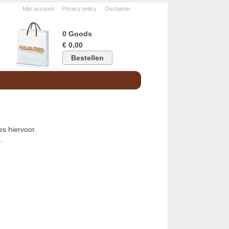
Mijn account
Privacy policy
Disclaimer
0 Goods
€ 0,00
Bestellen
s hiervoor.
.