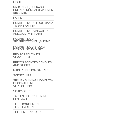
LIGHTS
MY BENDEL, EUFRASIA,
FRIENDS DESIGN JEWELS EN
SIERADEN
PASEN
POMME-PIDOU - FROGMANIA
- SPAARPOTTEN
POMME-PIDOU ANIWALL /
ANICOOL / ANIFRAME
POMME-PIDOU
SPAARPOTTEN EN @HOME
POMME-PIDOU STUDIO
DESIGN / STUDIO ART
PPD PORSELEIN EN
SERVETTEN
PRICE'S SCENTED CANDLES
AND STICKS
RÄDER - DESIGN STORIES
SCENTCHIPS
SIRIUS - SHINING MOMENTS -
DECORATIE MET
VERLICHTING
SOAP&GIFTS
TASSEN - PORCELEIN MET
EEN LACH
TEKSTBORDEN EN
TEKSTHARTEN
THEE EN EEN GOED