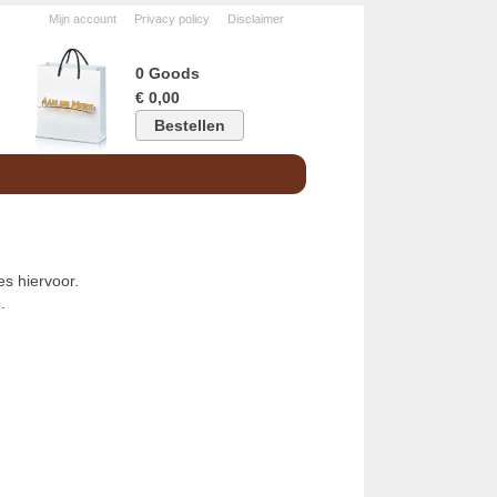
Mijn account
Privacy policy
Disclaimer
0 Goods
€ 0,00
Bestellen
s hiervoor.
.