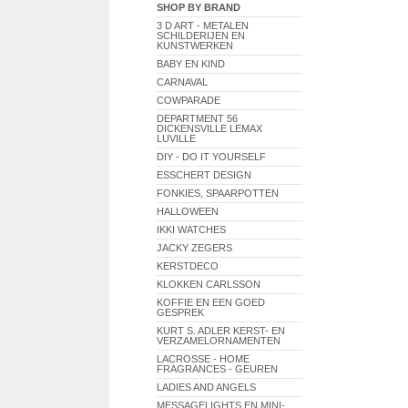
SHOP BY BRAND
3 D ART - METALEN
SCHILDERIJEN EN
KUNSTWERKEN
BABY EN KIND
CARNAVAL
COWPARADE
DEPARTMENT 56
DICKENSVILLE LEMAX
LUVILLE
DIY - DO IT YOURSELF
ESSCHERT DESIGN
FONKIES, SPAARPOTTEN
HALLOWEEN
IKKI WATCHES
JACKY ZEGERS
KERSTDECO
KLOKKEN CARLSSON
KOFFIE EN EEN GOED
GESPREK
KURT S. ADLER KERST- EN
VERZAMELORNAMENTEN
LACROSSE - HOME
FRAGRANCES - GEUREN
LADIES AND ANGELS
MESSAGELIGHTS EN MINI-