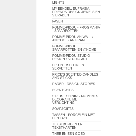
LIGHTS
MY BENDEL, EUFRASIA,
FRIENDS DESIGN JEWELS EN
SIERADEN
PASEN
POMME-PIDOU - FROGMANIA
- SPAARPOTTEN
POMME-PIDOU ANIWALL /
ANICOOL / ANIFRAME
POMME-PIDOU
SPAARPOTTEN EN @HOME
POMME-PIDOU STUDIO
DESIGN / STUDIO ART
PPD PORSELEIN EN
SERVETTEN
PRICE'S SCENTED CANDLES
AND STICKS
RÄDER - DESIGN STORIES
SCENTCHIPS
SIRIUS - SHINING MOMENTS -
DECORATIE MET
VERLICHTING
SOAP&GIFTS
TASSEN - PORCELEIN MET
EEN LACH
TEKSTBORDEN EN
TEKSTHARTEN
THEE EN EEN GOED