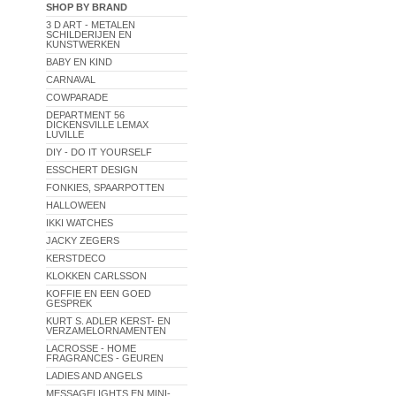
SHOP BY BRAND
3 D ART - METALEN
SCHILDERIJEN EN
KUNSTWERKEN
BABY EN KIND
CARNAVAL
COWPARADE
DEPARTMENT 56
DICKENSVILLE LEMAX
LUVILLE
DIY - DO IT YOURSELF
ESSCHERT DESIGN
FONKIES, SPAARPOTTEN
HALLOWEEN
IKKI WATCHES
JACKY ZEGERS
KERSTDECO
KLOKKEN CARLSSON
KOFFIE EN EEN GOED
GESPREK
KURT S. ADLER KERST- EN
VERZAMELORNAMENTEN
LACROSSE - HOME
FRAGRANCES - GEUREN
LADIES AND ANGELS
MESSAGELIGHTS EN MINI-