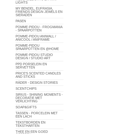
LIGHTS
MY BENDEL, EUFRASIA,
FRIENDS DESIGN JEWELS EN
SIERADEN
PASEN
POMME-PIDOU - FROGMANIA
- SPAARPOTTEN
POMME-PIDOU ANIWALL /
ANICOOL / ANIFRAME
POMME-PIDOU
SPAARPOTTEN EN @HOME
POMME-PIDOU STUDIO
DESIGN / STUDIO ART
PPD PORSELEIN EN
SERVETTEN
PRICE'S SCENTED CANDLES
AND STICKS
RÄDER - DESIGN STORIES
SCENTCHIPS
SIRIUS - SHINING MOMENTS -
DECORATIE MET
VERLICHTING
SOAP&GIFTS
TASSEN - PORCELEIN MET
EEN LACH
TEKSTBORDEN EN
TEKSTHARTEN
THEE EN EEN GOED