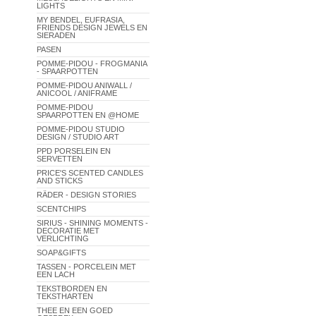
LIGHTS
MY BENDEL, EUFRASIA,
FRIENDS DESIGN JEWELS EN
SIERADEN
PASEN
POMME-PIDOU - FROGMANIA
- SPAARPOTTEN
POMME-PIDOU ANIWALL /
ANICOOL / ANIFRAME
POMME-PIDOU
SPAARPOTTEN EN @HOME
POMME-PIDOU STUDIO
DESIGN / STUDIO ART
PPD PORSELEIN EN
SERVETTEN
PRICE'S SCENTED CANDLES
AND STICKS
RÄDER - DESIGN STORIES
SCENTCHIPS
SIRIUS - SHINING MOMENTS -
DECORATIE MET
VERLICHTING
SOAP&GIFTS
TASSEN - PORCELEIN MET
EEN LACH
TEKSTBORDEN EN
TEKSTHARTEN
THEE EN EEN GOED