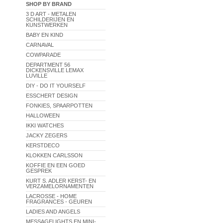
SHOP BY BRAND
3 D ART - METALEN
SCHILDERIJEN EN
KUNSTWERKEN
BABY EN KIND
CARNAVAL
COWPARADE
DEPARTMENT 56
DICKENSVILLE LEMAX
LUVILLE
DIY - DO IT YOURSELF
ESSCHERT DESIGN
FONKIES, SPAARPOTTEN
HALLOWEEN
IKKI WATCHES
JACKY ZEGERS
KERSTDECO
KLOKKEN CARLSSON
KOFFIE EN EEN GOED
GESPREK
KURT S. ADLER KERST- EN
VERZAMELORNAMENTEN
LACROSSE - HOME
FRAGRANCES - GEUREN
LADIES AND ANGELS
MESSAGELIGHTS EN MINI-