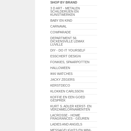
SHOP BY BRAND
3 D ART - METALEN
SCHILDERIJEN EN
KUNSTWERKEN
BABY EN KIND
CARNAVAL
COWPARADE
DEPARTMENT 56
DICKENSVILLE LEMAX
LUVILLE
DIY - DO IT YOURSELF
ESSCHERT DESIGN
FONKIES, SPAARPOTTEN
HALLOWEEN
IKKI WATCHES
JACKY ZEGERS
KERSTDECO
KLOKKEN CARLSSON
KOFFIE EN EEN GOED
GESPREK
KURT S. ADLER KERST- EN
VERZAMELORNAMENTEN
LACROSSE - HOME
FRAGRANCES - GEUREN
LADIES AND ANGELS
MESSAGELIGHTS EN MINI-