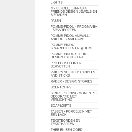
LIGHTS
MY BENDEL, EUFRASIA,
FRIENDS DESIGN JEWELS EN
SIERADEN
PASEN
POMME-PIDOU - FROGMANIA
- SPAARPOTTEN
POMME-PIDOU ANIWALL /
ANICOOL / ANIFRAME
POMME-PIDOU
SPAARPOTTEN EN @HOME
POMME-PIDOU STUDIO
DESIGN / STUDIO ART
PPD PORSELEIN EN
SERVETTEN
PRICE'S SCENTED CANDLES
AND STICKS
RÄDER - DESIGN STORIES
SCENTCHIPS
SIRIUS - SHINING MOMENTS -
DECORATIE MET
VERLICHTING
SOAP&GIFTS
TASSEN - PORCELEIN MET
EEN LACH
TEKSTBORDEN EN
TEKSTHARTEN
THEE EN EEN GOED