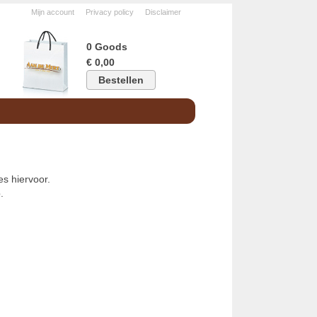
Mijn account
Privacy policy
Disclaimer
0 Goods
€ 0,00
Bestellen
s hiervoor.
.