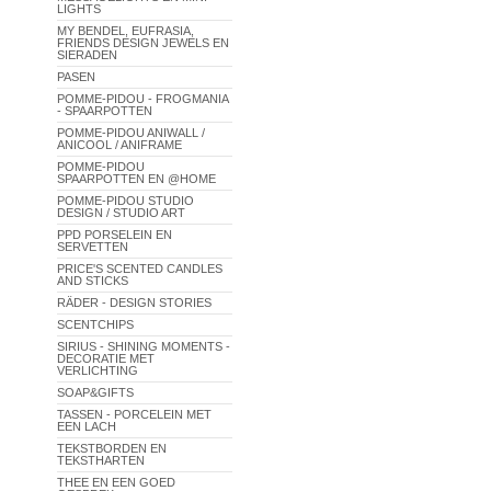
LIGHTS
MY BENDEL, EUFRASIA,
FRIENDS DESIGN JEWELS EN
SIERADEN
PASEN
POMME-PIDOU - FROGMANIA
- SPAARPOTTEN
POMME-PIDOU ANIWALL /
ANICOOL / ANIFRAME
POMME-PIDOU
SPAARPOTTEN EN @HOME
POMME-PIDOU STUDIO
DESIGN / STUDIO ART
PPD PORSELEIN EN
SERVETTEN
PRICE'S SCENTED CANDLES
AND STICKS
RÄDER - DESIGN STORIES
SCENTCHIPS
SIRIUS - SHINING MOMENTS -
DECORATIE MET
VERLICHTING
SOAP&GIFTS
TASSEN - PORCELEIN MET
EEN LACH
TEKSTBORDEN EN
TEKSTHARTEN
THEE EN EEN GOED