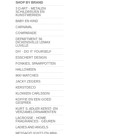
SHOP BY BRAND
3 D ART - METALEN
SCHILDERIJEN EN
KUNSTWERKEN
BABY EN KIND
CARNAVAL
COWPARADE
DEPARTMENT 56
DICKENSVILLE LEMAX
LUVILLE
DIY - DO IT YOURSELF
ESSCHERT DESIGN
FONKIES, SPAARPOTTEN
HALLOWEEN
IKKI WATCHES
JACKY ZEGERS
KERSTDECO
KLOKKEN CARLSSON
KOFFIE EN EEN GOED
GESPREK
KURT S. ADLER KERST- EN
VERZAMELORNAMENTEN
LACROSSE - HOME
FRAGRANCES - GEUREN
LADIES AND ANGELS
MESSAGELIGHTS EN MINI-