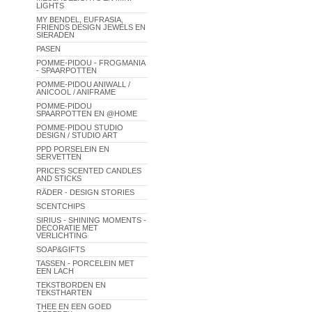
LIGHTS
MY BENDEL, EUFRASIA,
FRIENDS DESIGN JEWELS EN
SIERADEN
PASEN
POMME-PIDOU - FROGMANIA
- SPAARPOTTEN
POMME-PIDOU ANIWALL /
ANICOOL / ANIFRAME
POMME-PIDOU
SPAARPOTTEN EN @HOME
POMME-PIDOU STUDIO
DESIGN / STUDIO ART
PPD PORSELEIN EN
SERVETTEN
PRICE'S SCENTED CANDLES
AND STICKS
RÄDER - DESIGN STORIES
SCENTCHIPS
SIRIUS - SHINING MOMENTS -
DECORATIE MET
VERLICHTING
SOAP&GIFTS
TASSEN - PORCELEIN MET
EEN LACH
TEKSTBORDEN EN
TEKSTHARTEN
THEE EN EEN GOED