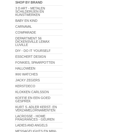
SHOP BY BRAND
3 D ART - METALEN
SCHILDERIJEN EN
KUNSTWERKEN
BABY EN KIND
CARNAVAL
COWPARADE
DEPARTMENT 56
DICKENSVILLE LEMAX
LUVILLE
DIY - DO IT YOURSELF
ESSCHERT DESIGN
FONKIES, SPAARPOTTEN
HALLOWEEN
IKKI WATCHES
JACKY ZEGERS
KERSTDECO
KLOKKEN CARLSSON
KOFFIE EN EEN GOED
GESPREK
KURT S. ADLER KERST- EN
VERZAMELORNAMENTEN
LACROSSE - HOME
FRAGRANCES - GEUREN
LADIES AND ANGELS
MESSAGELIGHTS EN MINI-